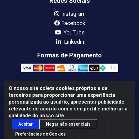
Redes Sociais
Instagram
Facebook
YouTube
Linkedin
Formas de Pagamento
O nosso site coleta cookies próprios e de
Femabra Comercio de Ferramentas e Maquinas LTDA -
terceiros para proporcionar uma experiência
07.772.337/0001-66 - BR 316 Km 08 Rua Joao Canuto, 195 -
personalizada ao usuário, apresentar publicidade
Centro, Ananindeua/PA - CEP: 67030-130
relevante de acordo com o seu perfil e melhorar a
qualidade do nosso site.
Aceitar
Negar não essenciais
Preferências de Cookies