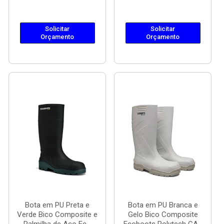
Solicitar
Solicitar
Orçamento
Orçamento
Bota em PU Preta e
Bota em PU Branca e
Verde Bico Composite e
Gelo Bico Composite