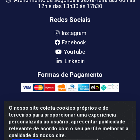
Atendimento de segunda a sexta-feira das 08h às
12h e das 13h30 às 17h30
Redes Sociais
Instagram
Facebook
YouTube
Linkedin
Formas de Pagamento
O nosso site coleta cookies próprios e de
Femabra Comercio de Ferramentas e Maquinas LTDA -
terceiros para proporcionar uma experiência
07.772.337/0001-66 - BR 316 Km 08 Rua Joao Canuto, 195 -
personalizada ao usuário, apresentar publicidade
Centro, Ananindeua/PA - CEP: 67030-130
relevante de acordo com o seu perfil e melhorar a
qualidade do nosso site.