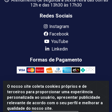
Atendimento de segunda a sexta-feira das 08h às
12h e das 13h30 às 17h30
Redes Sociais
Instagram
Facebook
YouTube
Linkedin
Formas de Pagamento
O nosso site coleta cookies próprios e de
Femabra Comercio de Ferramentas e Maquinas LTDA -
terceiros para proporcionar uma experiência
07.772.337/0001-66 - BR 316 Km 08 Rua Joao Canuto, 195 -
personalizada ao usuário, apresentar publicidade
Centro, Ananindeua/PA - CEP: 67030-130
relevante de acordo com o seu perfil e melhorar a
qualidade do nosso site.