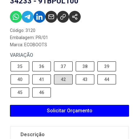
34233 - 91BPUL100
Código: 3120
Embalagem: PR/01
Marca:
ECOBOOTS
VARIAÇÃO
35
36
37
38
39
40
41
42
43
44
45
46
Solicitar Orçamento
Descrição