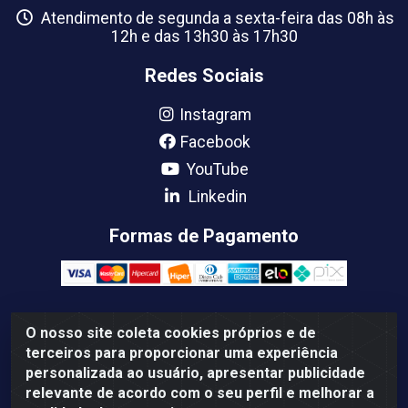
Atendimento de segunda a sexta-feira das 08h às
12h e das 13h30 às 17h30
Redes Sociais
Instagram
Facebook
YouTube
Linkedin
Formas de Pagamento
O nosso site coleta cookies próprios e de
Femabra Comercio de Ferramentas e Maquinas LTDA -
terceiros para proporcionar uma experiência
07.772.337/0001-66 - BR 316 Km 08 Rua Joao Canuto, 195 -
personalizada ao usuário, apresentar publicidade
Centro, Ananindeua/PA - CEP: 67030-130
relevante de acordo com o seu perfil e melhorar a