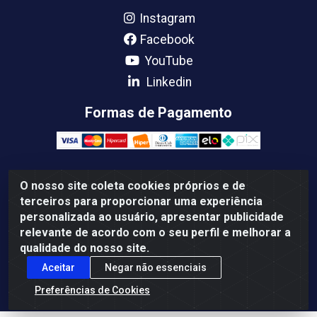
Instagram
Facebook
YouTube
Linkedin
Formas de Pagamento
O nosso site coleta cookies próprios e de
Femabra Comercio de Ferramentas e Maquinas LTDA -
terceiros para proporcionar uma experiência
07.772.337/0001-66 - BR 316 Km 08 Rua Joao Canuto,
personalizada ao usuário, apresentar publicidade
195 - Centro, Ananindeua/PA - CEP: 67030-130
relevante de acordo com o seu perfil e melhorar a
qualidade do nosso site.
Aceitar
Negar não essenciais
Preferências de Cookies