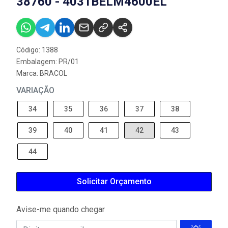
38760 - 4031BELM4600EL
Código: 1388
Embalagem: PR/01
Marca:
BRACOL
VARIAÇÃO
34
35
36
37
38
39
40
41
42
43
44
Solicitar Orçamento
Avise-me quando chegar