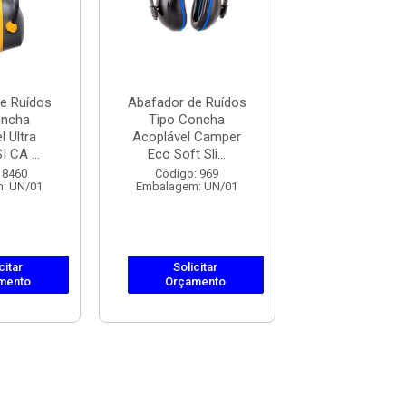
e Ruídos
Abafador de Ruídos
Abafador de 
oncha
Tipo Concha
Tipo Con
l Ultra
Acoplável Camper
Acoplável 
 CA ...
Eco Soft Sli...
Adaptador Slo
 8460
Código: 969
Código: 10
: UN/01
Embalagem: UN/01
Embalagem: 
citar
Solicitar
Solicit
mento
Orçamento
Orçame