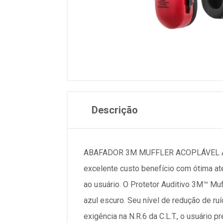
Descrição
ABAFADOR 3M MUFFLER ACOPLÁVEL AO 
excelente custo benefício com ótima at
ao usuário. O Protetor Auditivo 3M™ Muf
azul escuro. Seu nível de redução de ruí
exigência na N.R.6 da C.L.T., o usuário