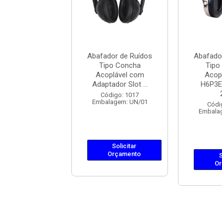
dor de Ruídos
Abafador de Ruídos
Abafado
po Concha
Tipo Concha
Tipo
lável Camper
Acoplável com
Acop
o Soft Sli...
Adaptador Slot ...
H6P3E
ódigo: 969
Código: 1017
lagem: UN/01
Embalagem: UN/01
Códi
Embala
Solicitar
Solicitar
Orçamento
Orçamento
S
Or