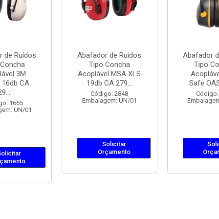
r de Ruídos
Abafador de Ruídos
Abafador d
 Concha
Tipo Concha
Tipo C
lável 3M
Acoplável MSA XLS
Acopláve
 16db CA
19db CA 279...
Safe OASI
29...
Código: 2848
Código:
Embalagem: UN/01
Embalagem
go: 1665
gem: UN/01
Solicitar
Soli
Orçamento
Orça
olicitar
çamento