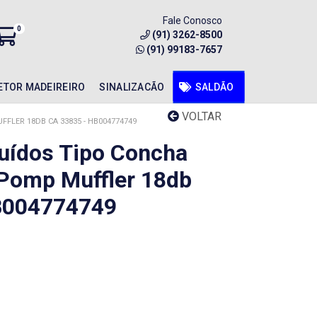
Fale Conosco
0
(91) 3262-8500
(91) 99183-7657
ETOR MADEIREIRO
SINALIZACÃO
SALDÃO
VOLTAR
LER 18DB CA 33835 - HB004774749
uídos Tipo Concha
Pomp Muffler 18db
B004774749