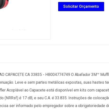
Solicitar Orçamento
CAPACETE CA 33835 - HB004774749 O Abafador 3M™ Muffler 
enuação. Leve e sem partes metálicas expostas, suas hastes tem
fler Acoplável ao Capacete está disponível em kits com capacete
do (NRRsf) é 17 dB, e seu C.A. é 33.835. Instruções de colocação
 precisa ser informado pelo empregador sobre a obrigatoriedade 