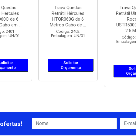
a Quedas
Trava Quedas
Trava Q
l Hércules
Retrátil Hércules
Retrátil U
60C de 6
HTQR060G de 6
Roc
Cabo em ...
Metros Cabo de ...
USTR5000
2.5 Me
go: 2401
Código: 2402
gem: UN/01
Embalagem: UN/01
Código:
Embalagem
olicitar
Solicitar
çamento
Orçamento
Soli
Orça
ofertas!