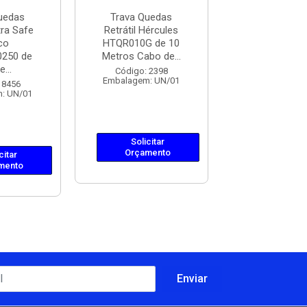
uedas
Trava Quedas
Trava Que
ltra Safe
Retrátil Hércules
Retrátil Hér
co
HTQR010G de 10
HTQR060C 
250 de
Metros Cabo de...
Metros Cabo 
...
Código: 2398
Código: 24
Embalagem: UN/01
Embalagem: 
 8456
: UN/01
Solicitar
Solicit
Orçamento
Orçame
citar
mento