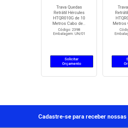
ava Quedas
Trava Quedas
Trav
til Ultra Safe
Retrátil Hércules
Retráti
Rocco
HTQR010G de 10
HTQR0
R5000250 de
Metros Cabo de...
Metros 
2.5 Me...
Código: 2398
Códi
Embalagem: UN/01
Embala
ódigo: 8456
lagem: UN/01
Solicitar
S
Orçamento
Or
Solicitar
Orçamento
Cadastre-se para receber nossas 