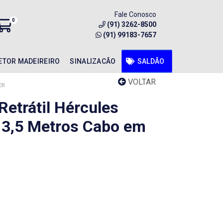
Fale Conosco
0
(91) 3262-8500
(91) 99183-7657
ETOR MADEIREIRO
SINALIZACÃO
SALDÃO
VOLTAR
ER
etrátil Hércules
3,5 Metros Cabo em