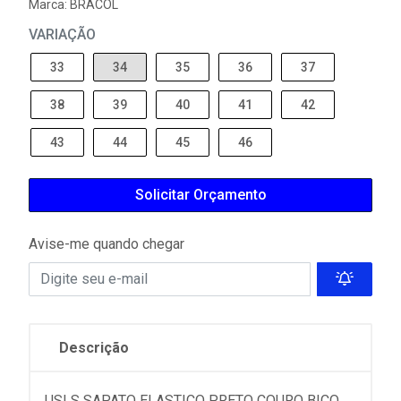
Marca:
BRACOL
VARIAÇÃO
33
34
35
36
37
38
39
40
41
42
43
44
45
46
Solicitar Orçamento
Avise-me quando chegar
Descrição
USLS SAPATO ELASTICO PRETO COURO BICO