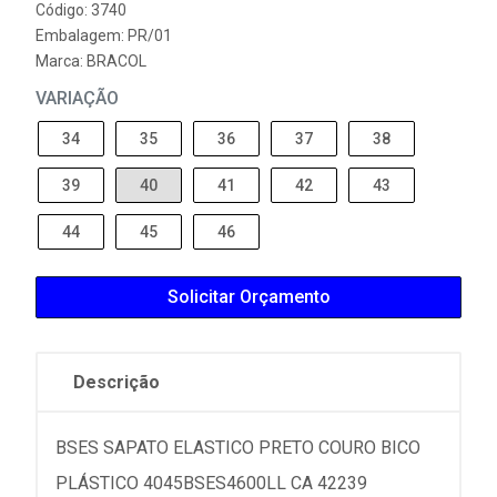
Código: 3740
Embalagem: PR/01
Marca:
BRACOL
VARIAÇÃO
34
35
36
37
38
39
40
41
42
43
44
45
46
Solicitar Orçamento
Descrição
BSES SAPATO ELASTICO PRETO COURO BICO
PLÁSTICO 4045BSES4600LL CA 42239