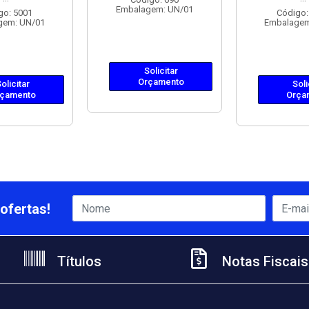
Embalagem: UN/01
go: 5001
Código:
gem: UN/01
Embalagem
Solicitar
Orçamento
olicitar
Soli
çamento
Orça
ofertas!
Títulos
Notas Fiscais