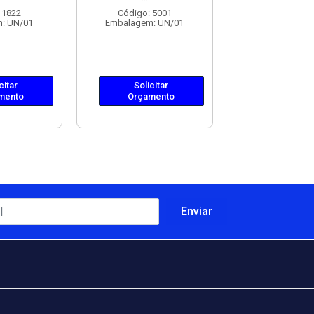
Embalagem: 
 1822
Código: 5001
: UN/01
Embalagem: UN/01
Solicit
Orçame
citar
Solicitar
mento
Orçamento