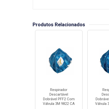
Produtos Relacionados
espirador
Respirador
Res
escartável
Descartável
Desc
vel PFF1 Com
Dobrável PFF2 Com
Dobráve
a Azul Allian...
Válvula 3M 9822 CA
Válvula
...
ódigo: 690