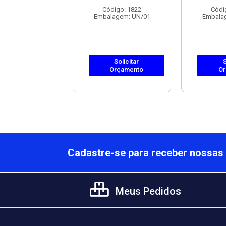
lagem: UN/01
Código: 1822
Códi
Embalagem: UN/01
Embala
Solicitar
Orçamento
Solicitar
S
Orçamento
Or
Cadastre-se para receber nossas 
Meus Pedidos