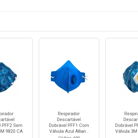
pirador
Respirador
Respir
artável
Descartável
Descar
l PFF2 Sem
Dobrável PFF1 Com
Dobrável 
 3M 9820 CA
Válvula Azul Allian...
Válvula 3M
...
...
Código: 690