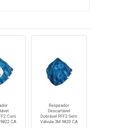
ador
Respirador
Respirad
tável
Descartável
Descartáv
PFF2 Com
Dobrável PFF2 Sem
Dobrável PF
 9822 CA
Válvula 3M 9820 CA
Válvula Azul Al
...
Código: 6