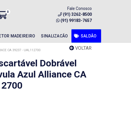
Fale Conosco
0
(91) 3262-8500
(91) 99183-7657
ETOR MADEIREIRO
SINALIZACÃO
SALDÃO
VOLTAR
CE CA 39237 - UAL112700
scartável Dobrável
ula Azul Alliance CA
12700