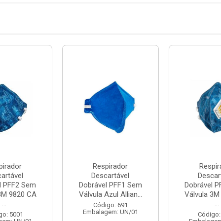
pirador
Respirador
Respir
artável
Descartável
Descar
l PFF2 Sem
Dobrável PFF1 Sem
Dobrável 
 3M 9820 CA
Válvula Azul Allian...
Válvula 3M
...
...
Código: 691
Embalagem: UN/01
go: 5001
Código: