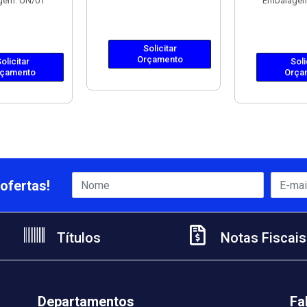
gem: UN/01
Embalagem
Solicitar
Orçamento
olicitar
Soli
çamento
Orça
ofertas!
Títulos
Notas Fiscais
Departamentos
Fa