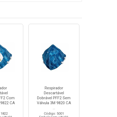
ador
Respirador
Respirad
tável
Descartável
Descartáv
PFF2 Com
Dobrável PFF2 Sem
Dobrável PFF
 9822 CA
Válvula 3M 9820 CA
Válvula Azul Al
...
Código: 6
Embalagem: 
 1822
Código: 5001