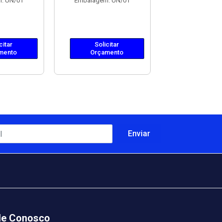
: UN/01
Embalagem: UN/01
Solicit
Orçame
citar
Solicitar
mento
Orçamento
le Conosco