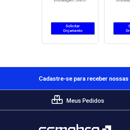
Embalagem: UN/01
Embala
Solicitar
Orçamento
Solicitar
S
Orçamento
Or
Cadastre-se para receber nossas 
Meus Pedidos