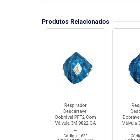
Produtos Relacionados
espirador
Respirador
Res
escartável
Descartável
Desc
vel PFF1 Sem
Dobrável PFF2 Com
Dobráve
a Azul Allian...
Válvula 3M 9822 CA
Válvula
...
ódigo: 691
lagem: UN/01
Código: 1822
Códi