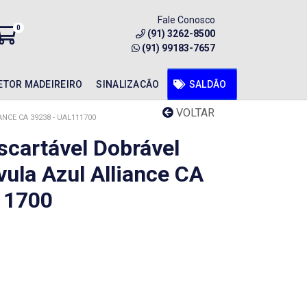
Fale Conosco
0
(91) 3262-8500
(91) 99183-7657
ETOR MADEIREIRO
SINALIZACÃO
SALDÃO
VOLTAR
CE CA 39238 - UAL111700
scartável Dobrável
ula Azul Alliance CA
11700