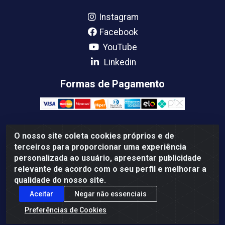
Instagram
Facebook
YouTube
Linkedin
Formas de Pagamento
O nosso site coleta cookies próprios e de
Femabra Comercio de Ferramentas e Maquinas LTDA -
terceiros para proporcionar uma experiência
07.772.337/0001-66 - BR 316 Km 08 Rua Joao Canuto,
personalizada ao usuário, apresentar publicidade
195 - Centro, Ananindeua/PA - CEP: 67030-130
relevante de acordo com o seu perfil e melhorar a
qualidade do nosso site.
Aceitar
Negar não essenciais
Preferências de Cookies