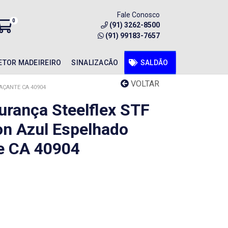
Fale Conosco
0
(91) 3262-8500
(91) 99183-7657
ETOR MADEIREIRO
SINALIZACÃO
SALDÃO
VOLTAR
AÇANTE CA 40904
urança Steelflex STF
n Azul Espelhado
e CA 40904