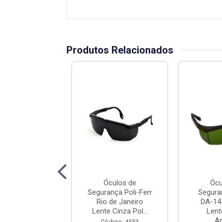
Produtos Relacionados
Óculos de
Óculos de
Ócu
rança Danny
Segurança Poli-Ferr
Segura
14700 Águia
Rio de Janeiro
DA-14
Cinza Antirri...
Lente Cinza Pol...
Lent
Ant
ódigo: 7537
Código: 4553