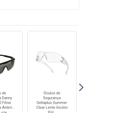
s de
Óculos de
Óculos d
a Danny
Segurança
Segurança 
 Fênix
Deltaplus Summer
DA-14700 Á
Antirri...
Clear Lente Incolor
Lente Cinza Ant
Pol...
: 978
Código: 75