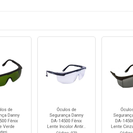
los de
Óculos de
Óculo
nça Danny
Segurança Danny
Seguranç
500 Fênix
DA-14500 Fênix
DA-14500
e Verde
Lente Incolor Antir...
Lente Cinza 
irri...
Código: 979
Código