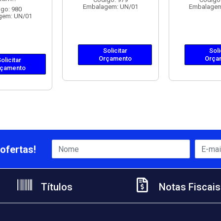
Embalagem: UN/01
Embalagem
go: 980
gem: UN/01
Solicitar
Soli
Orçamento
Orça
olicitar
çamento
ofertas!
Títulos
Notas Fiscais