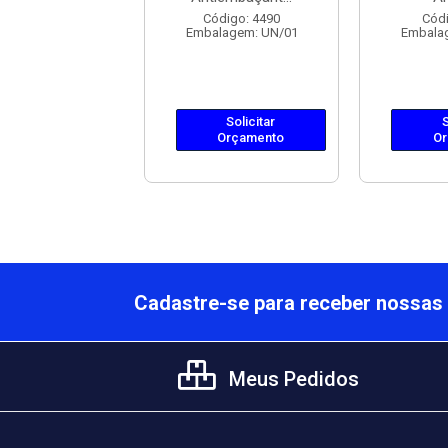
lagem: UN/01
Código: 4490
Códi
Embalagem: UN/01
Embala
Solicitar
Orçamento
Solicitar
S
Orçamento
Or
Cadastre-se para receber nossas 
Meus Pedidos