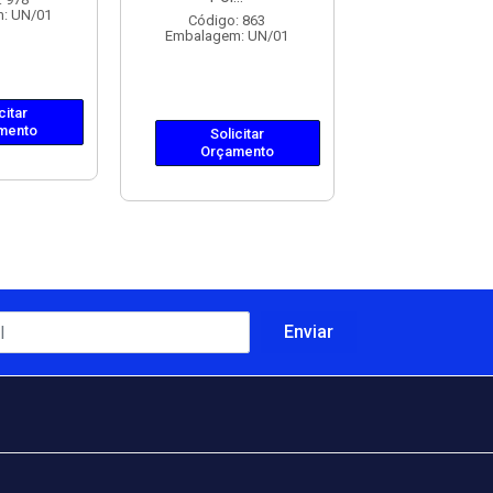
: UN/01
Embalagem: 
Código: 863
Embalagem: UN/01
citar
Solicit
mento
Orçame
Solicitar
Orçamento