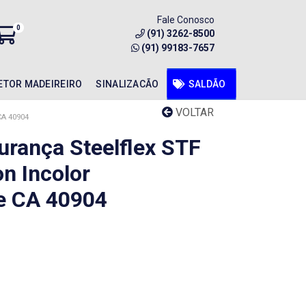
Fale Conosco
0
(91) 3262-8500
(91) 99183-7657
ETOR MADEIREIRO
SINALIZACÃO
SALDÃO
VOLTAR
A 40904
urança Steelflex STF
n Incolor
e CA 40904