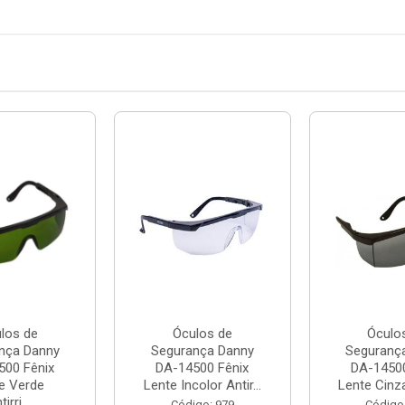
los de
Óculos de
Óculo
nça Danny
Segurança Danny
Seguranç
500 Fênix
DA-14500 Fênix
DA-14500
e Verde
Lente Incolor Antir...
Lente Cinza 
irri...
Código: 979
Código