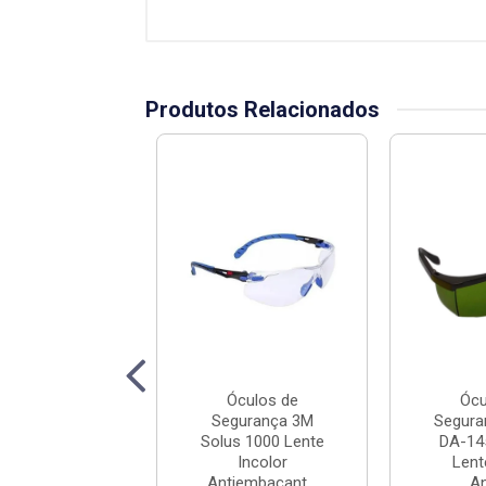
Produtos Relacionados
Óculos de
Óculos de
Ócu
rança Danny
Segurança 3M
Segura
14700 Águia
Solus 1000 Lente
DA-14
Cinza Antirri...
Incolor
Lent
Antiembaçant...
Ant
ódigo: 7537