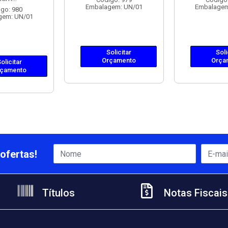
Embalagem: UN/01
Embalagem
go: 980
gem: UN/01
Solicitar
Soli
Orçamento
Orça
olicitar
çamento
ofertas!
Títulos
Notas Fiscais