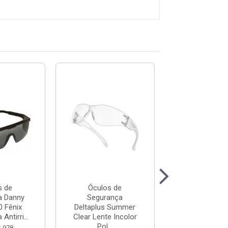
s de
Óculos de
Óculos d
a Danny
Segurança
Segurança 
 Fênix
Deltaplus Summer
DA-14700 Á
Antirri...
Clear Lente Incolor
Lente Cinza Ant
Pol...
: 978
Código: 75