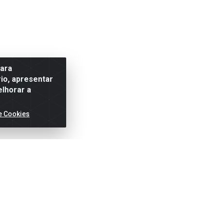
para
io, apresentar
elhorar a
e Cookies