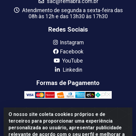
sac@femabra.com.br
Atendimento de segunda a sexta-feira das
08h às 12h e das 13h30 às 17h30
Redes Sociais
Instagram
Facebook
YouTube
Linkedin
Formas de Pagamento
O nosso site coleta cookies próprios e de
Femabra Comercio de Ferramentas e Maquinas LTDA -
terceiros para proporcionar uma experiência
07.772.337/0001-66 - BR 316 Km 08 Rua Joao Canuto,
personalizada ao usuário, apresentar publicidade
195 - Centro, Ananindeua/PA - CEP: 67030-130
relevante de acordo com o seu perfil e melhorar a