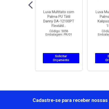
Multitato com
Luva Multitato com
Luva Mu
ma PU Tátil
Palma PU Tátil
Palma
y DA-12100PT
Danny DA-12100PT
Kalips
Flextátil...
Flextátil...
1
ódigo: 7441
Código: 5056
Códi
lagem: PR/01
Embalagem: PR/01
Embala
Solicitar
Solicitar
S
Orçamento
Orçamento
Or
Cadastre-se para receber nossas 