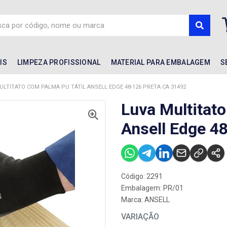
IS
LIMPEZA PROFISSIONAL
MATERIAL PARA EMBALAGEM
S
ULTITATO COM PALMA PU TÁTIL ANSELL EDGE 48-126 PRETA CA 31492
Luva Multitat
Ansell Edge 4
Código: 2291
Embalagem: PR/01
Marca:
ANSELL
VARIAÇÃO