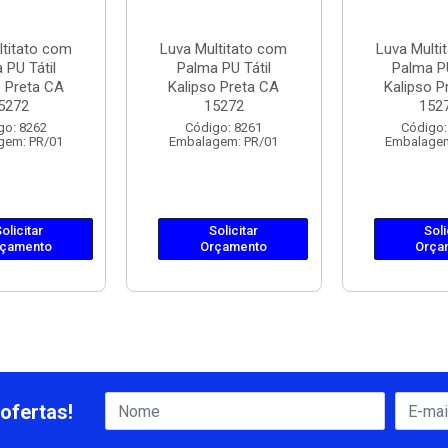
ltitato com
Luva Multitato com
Luva Multi
 PU Tátil
Palma PU Tátil
Palma PU
o Preta CA
Kalipso Preta CA
Kalipso P
5272
15272
152
go: 8262
Código: 8261
Código:
gem: PR/01
Embalagem: PR/01
Embalagem
olicitar
Solicitar
Soli
çamento
Orçamento
Orça
ofertas!