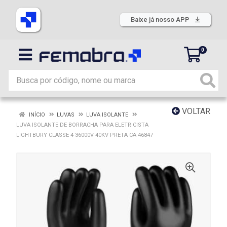
Baixe já nosso APP
0
VOLTAR
INÍCIO
LUVAS
LUVA ISOLANTE
LUVA ISOLANTE DE BORRACHA PARA ELETRICISTA
LIGHTBURY CLASSE 4 36000V 40KV PRETA CA 46847