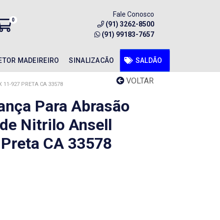
Fale Conosco
0
(91) 3262-8500
(91) 99183-7657
ETOR MADEIREIRO
SINALIZACÃO
SALDÃO
VOLTAR
11-927 PRETA CA 33578
ança Para Abrasão
e Nitrilo Ansell
 Preta CA 33578