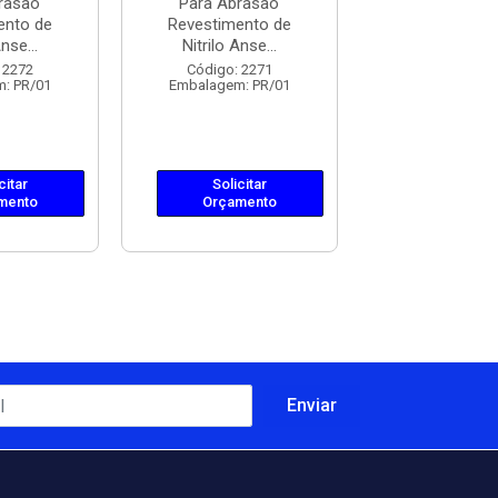
rasão
Para Abrasão
Para Abra
ento de
Revestimento de
Revestiment
nse...
Nitrilo Anse...
Nitrilo Anse
 2272
Código: 2271
Código: 22
: PR/01
Embalagem: PR/01
Embalagem: 
citar
Solicitar
Solicit
mento
Orçamento
Orçame