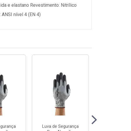
ida e elastano Revestimento: Nitrílico
 ANSI nível 4 (EN 4)
egurança
Luva de Segurança
Luva de Segu