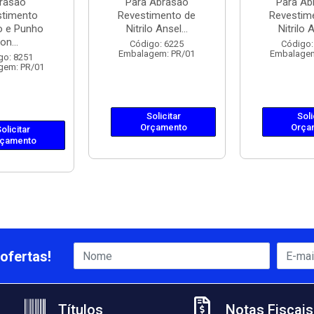
rasão
Para Abrasão
Para Ab
stimento
Revestimento de
Revestim
co e Punho
Nitrilo Ansel...
Nitrilo A
on...
Código: 6225
Código:
Embalagem: PR/01
Embalagem
go: 8251
gem: PR/01
Solicitar
Soli
Orçamento
Orça
olicitar
çamento
ofertas!
Títulos
Notas Fiscais