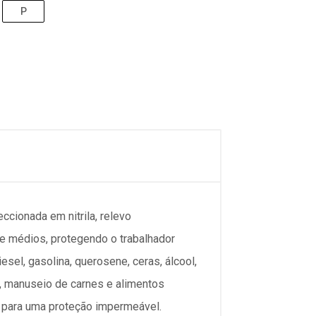
P
onada em nitrila, relevo
 e médios, protegendo o trabalhador
sel, gasolina, querosene, ceras, álcool,
a, manuseio de carnes e alimentos
as para uma proteção impermeável.