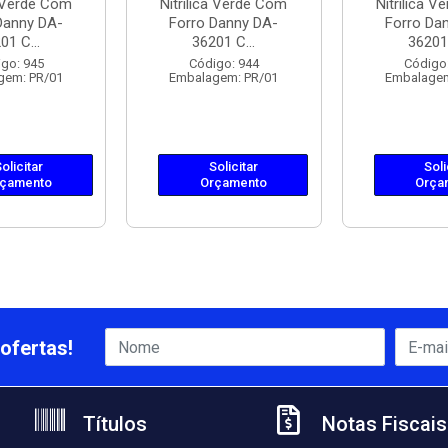
a Verde Com
Nitrílica Verde Com
Nitrílica 
Danny DA-
Forro Danny DA-
Forro Da
01 C...
36201 C...
36201 
go: 945
Código: 944
Código
gem: PR/01
Embalagem: PR/01
Embalagem
olicitar
Solicitar
Soli
çamento
Orçamento
Orça
ofertas!
Títulos
Notas Fiscais