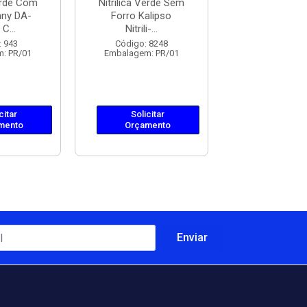
Verde Com
Nitrílica Verde Sem
Nitrílica Ver
nny DA-
Forro Kalipso
Forro Kali
C...
Nitrili-...
Nitrili-...
: 943
Código: 8248
Código: 82
: PR/01
Embalagem: PR/01
Embalagem: 
citar
Solicitar
Solicit
mento
Orçamento
Orçame