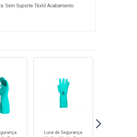
ura: Sem Suporte Têxtil Acabamento
egurança
Luva de Segurança
Luva de Segu