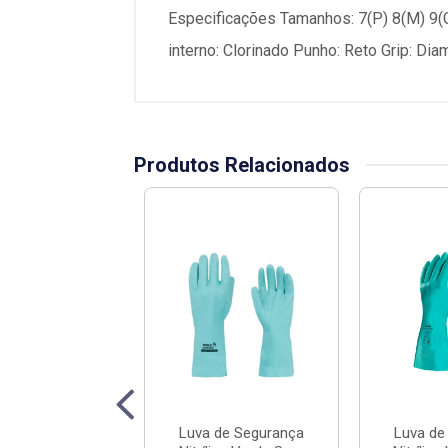
Especificações Tamanhos: 7(P) 8(M) 9(G
interno: Clorinado Punho: Reto Grip: Dia
Produtos Relacionados
 de Segurança
Luva de Segurança
Luva de