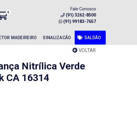
Fale Conosco
0
(91) 3262-8500
(91) 99183-7657
ETOR MADEIREIRO
SINALIZACÃO
SALDÃO
VOLTAR
nça Nitrílica Verde
lk CA 16314