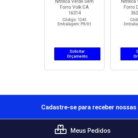
lica Verde Sem
Nitrílica Verde Sem
Nitrílic
rro Kalipso
Forro Volk CA
Forro 
Nitrili-...
16314
362
ódigo: 8247
Código: 1245
Códi
lagem: PR/01
Embalagem: PR/01
Embala
Solicitar
Solicitar
S
Orçamento
Orçamento
Or
Cadastre-se para receber nossas 
Meus Pedidos