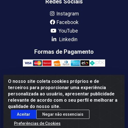
Redes Sociais
Instagram
Facebook
YouTube
Linkedin
Formas de Pagamento
O nosso site coleta cookies próprios e de
Femabra Comercio de Ferramentas e Maquinas LTDA -
terceiros para proporcionar uma experiência
07.772.337/0001-66 - BR 316 Km 08 Rua Joao Canuto,
personalizada ao usuário, apresentar publicidade
195 - Centro, Ananindeua/PA - CEP: 67030-130
relevante de acordo com o seu perfil e melhorar a
qualidade do nosso site.
Aceitar
Negar não essenciais
Preferências de Cookies