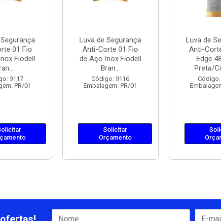
 Segurança
Luva de Segurança
Luva de S
rte 01 Fio
Anti-Corte 01 Fio
Anti-Cort
nox Fiodell
de Aço Inox Fiodell
Edge 4
ran...
Bran...
Preta/Ci
go: 9117
Código: 9116
Código:
gem: PR/01
Embalagem: PR/01
Embalagem
olicitar
Solicitar
Soli
çamento
Orçamento
Orça
ofertas!