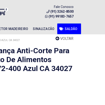
Fale Conosco
0
(91) 3262-8500
(91) 99183-7657
ETOR MADEIREIRO
SINALIZACÃO
SALDÃO
VOLTAR
 AZUL CA 34027
ança Anti-Corte Para
o De Alimentos
 72-400 Azul CA 34027