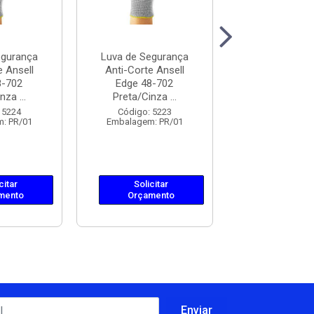
egurança
Luva de Segurança
Luva de Segu
e Ansell
Anti-Corte Ansell
Anti-Corte K
8-702
Edge 48-702
Saara Cinz
nza ...
Preta/Cinza ...
34712
 5224
Código: 5223
Código: 50
: PR/01
Embalagem: PR/01
Embalagem: 
citar
Solicitar
Solicit
mento
Orçamento
Orçame