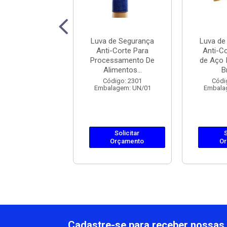
 de Segurança
Luva de Segurança
Luva de
Corte Kalipso
Anti-Corte Para
Anti-Co
ra Cinza CA
Processamento De
de Aço I
34712
Alimentos...
B
ódigo: 5063
Código: 2301
Códi
lagem: PR/01
Embalagem: UN/01
Embala
Solicitar
Solicitar
S
Orçamento
Orçamento
Or
Cadastre-se para receber nossas 