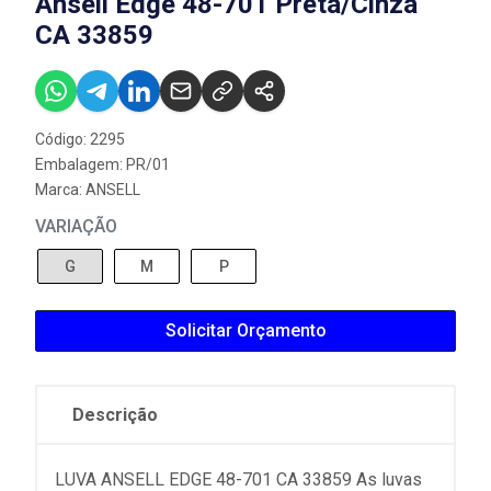
Ansell Edge 48-701 Preta/Cinza
CA 33859
Código: 2295
Embalagem: PR/01
Marca:
ANSELL
VARIAÇÃO
G
M
P
Solicitar Orçamento
Descrição
LUVA ANSELL EDGE 48-701 CA 33859 As luvas