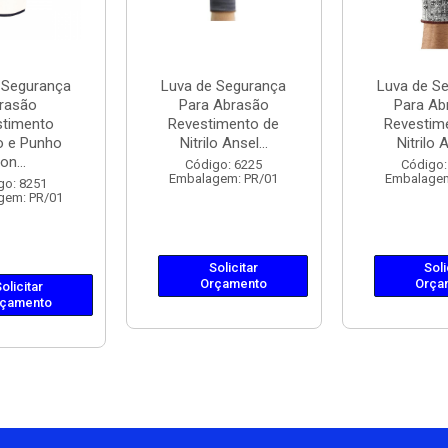
 Segurança
Luva de Segurança
Luva de S
rasão
Para Abrasão
Para Ab
stimento
Revestimento de
Revestim
co e Punho
Nitrilo Ansel...
Nitrilo A
on...
Código: 6225
Código:
Embalagem: PR/01
Embalagem
go: 8251
gem: PR/01
Solicitar
Soli
Orçamento
Orça
olicitar
çamento