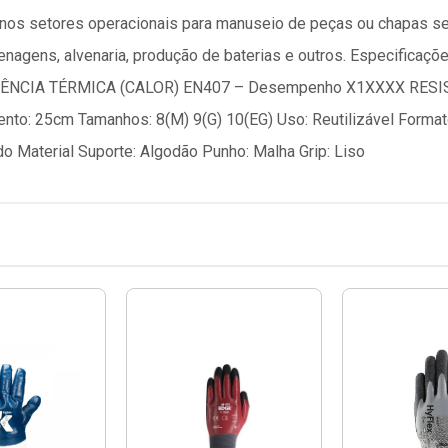
a nos setores operacionais para manuseio de peças ou chapas s
enagens, alvenaria, produção de baterias e outros. Especifi
TÊNCIA TÉRMICA (CALOR) EN407 – Desempenho X1XXXX RESI
25cm Tamanhos: 8(M) 9(G) 10(EG) Uso: Reutilizável Formato: 
o Material Suporte: Algodão Punho: Malha Grip: Liso