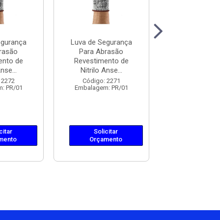
egurança
Luva de Segurança
Luva de Segu
rasão
Para Abrasão
Para Abra
ento de
Revestimento de
Revestiment
nse...
Nitrilo Anse...
Nitrilo Anse
 2272
Código: 2271
Código: 22
: PR/01
Embalagem: PR/01
Embalagem: 
citar
Solicitar
Solicit
mento
Orçamento
Orçame