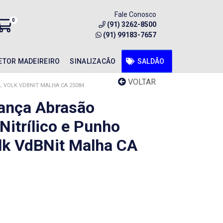
Fale Conosco
0
(91) 3262-8500
(91) 99183-7657
ETOR MADEIREIRO
SINALIZACÃO
SALDÃO
VOLTAR
 VOLK VDBNIT MALHA CA 25084
ança Abrasão
Nitrílico e Punho
lk VdBNit Malha CA