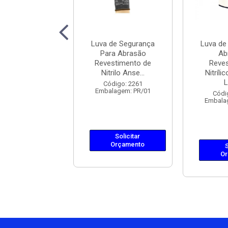
 de Segurança
Luva de Segurança
Luva de
ra Abrasão
Para Abrasão
Ab
estimento de
Revestimento de
Reve
trilo Anse...
Nitrilo Anse...
Nitríli
L
ódigo: 2262
Código: 2261
lagem: PR/01
Embalagem: PR/01
Códi
Embala
Solicitar
Solicitar
Orçamento
Orçamento
S
Or