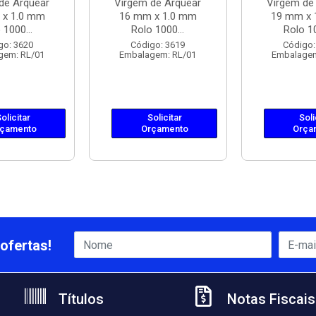
de Arquear
Virgem de Arquear
Virgem de
 x 1.0 mm
16 mm x 1.0 mm
19 mm x 
 1000...
Rolo 1000...
Rolo 10
go: 3620
Código: 3619
Código:
gem: RL/01
Embalagem: RL/01
Embalagem
olicitar
Solicitar
Soli
çamento
Orçamento
Orça
ofertas!
Títulos
Notas Fiscais