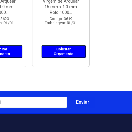
 Arquear
Virgem de Arquear
Virgem de Ar
1.0 mm
16 mm x 1.0 mm
19 mm x 1.
00...
Rolo 1000...
Rolo 1000.
 3620
Código: 3619
Código: 36
: RL/01
Embalagem: RL/01
Embalagem: 
citar
Solicitar
Solicit
mento
Orçamento
Orçame