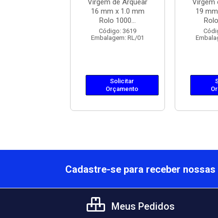
em de Arquear
Virgem de Arquear
Virgem 
mm x 1.0 mm
16 mm x 1.0 mm
19 mm
olo 1000...
Rolo 1000...
Rolo
ódigo: 3620
Código: 3619
Códi
lagem: RL/01
Embalagem: RL/01
Embala
Solicitar
Solicitar
S
Orçamento
Orçamento
Or
Cadastre-se para receber nossas 
Meus Pedidos