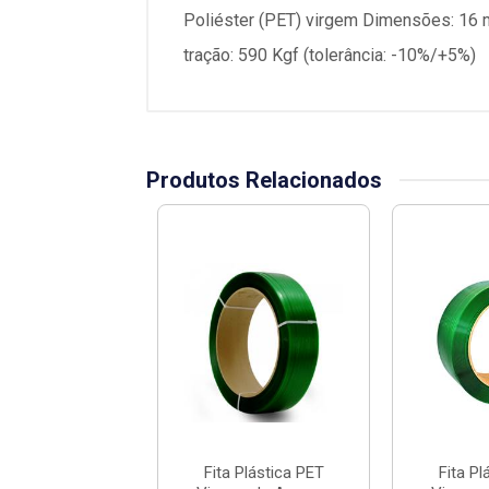
Poliéster (PET) virgem Dimensões: 16 
tração: 590 Kgf (tolerância: -10%/+5%)
Produtos Relacionados
 Plástica PET
Fita Plástica PET
Fita Pl