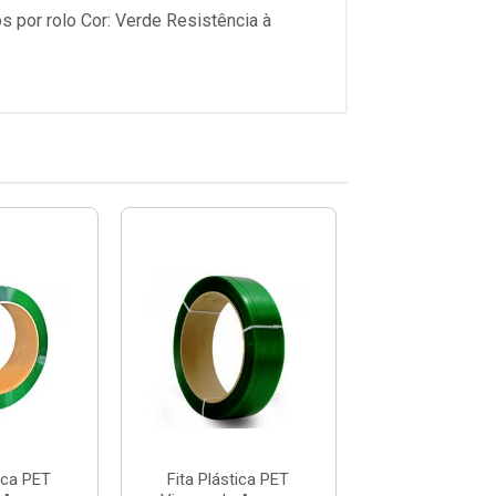
 por rolo Cor: Verde Resistência à
tica PET
Fita Plástica PET
Fita Plástic