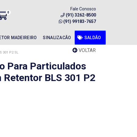
Fale Conosco
0
(91) 3262-8500
(91) 99183-7657
ETOR MADEIREIRO
SINALIZACÃO
SALDÃO
VOLTAR
 301 P2 SL
o Para Particulados
m Retentor BLS 301 P2