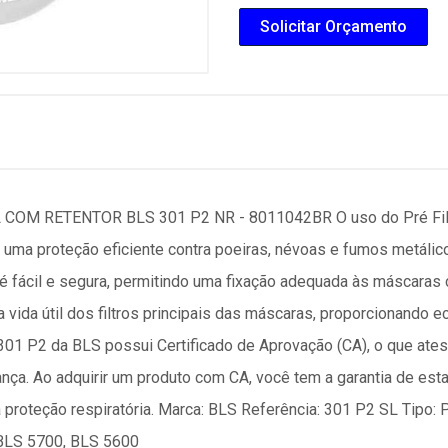
Solicitar Orçamento
M RETENTOR BLS 301 P2 NR - 8011042BR O uso do Pré Filtro
 uma proteção eficiente contra poeiras, névoas e fumos metálic
é fácil e segura, permitindo uma fixação adequada às máscaras 
a a vida útil dos filtros principais das máscaras, proporcionando 
 301 P2 da BLS possui Certificado de Aprovação (CA), o que atest
a. Ao adquirir um produto com CA, você tem a garantia de esta
proteção respiratória. Marca: BLS Referência: 301 P2 SL Tipo: Pr
BLS 5700, BLS 5600