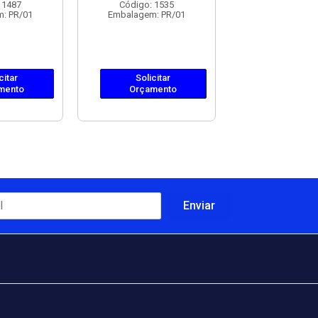
 1487
Código: 1535
Código: 15
: PR/01
Embalagem: PR/01
Embalagem: 
citar
Solicitar
Solicit
mento
Orçamento
Orçame