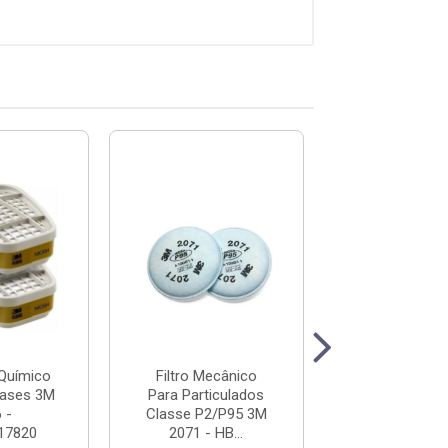
Químico
Filtro Mecânico
Filtro Mecâ
gases 3M
Para Particulados
Para Particu
 -
Classe P2/P95 3M
Classe P2/P
17820
2071 - HB...
2076HF - .