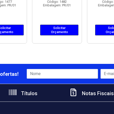
go: 1477
Código: 1482
Código:
gem: PR/01
Embalagem: PR/01
Embalagem
olicitar
Solicitar
Soli
çamento
Orçamento
Orça
ofertas!
Títulos
Notas Fiscais