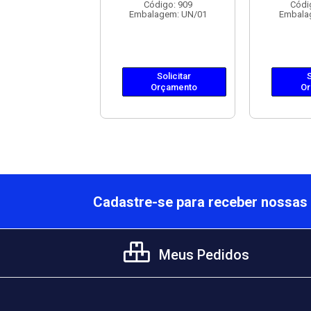
ódigo: 1544
Código: 909
Códi
lagem: PR/01
Embalagem: UN/01
Embala
Solicitar
Solicitar
S
Orçamento
Orçamento
Or
Cadastre-se para receber nossas 
Meus Pedidos