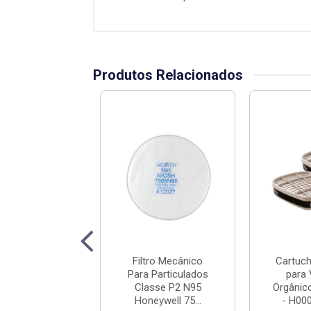
Produtos Relacionados
tro Mecânico
Filtro Mecânico
Cartuc
 Particulados
Para Particulados
para
se P2/P95 3M
Classe P2 N95
Orgânic
076HF - ...
Honeywell 75...
- H000