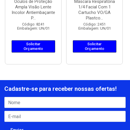
Óculos de Proteção
Máscara Respiratória
Ampla Visão Lente
1/4 Facial Com 1
Incolor Antiembaçante
Cartucho VO/GA
P...
Plastco...
Código: 8241
Código: 2451
Embalagem: UN/01
Embalagem: UN/01
Solicitar
Solicitar
Orçamento
Orçamento
Cadastre-se para receber nossas ofertas!