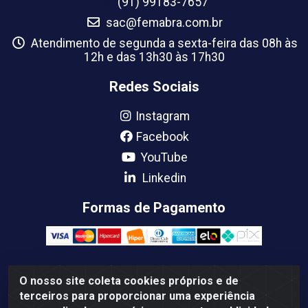
(91) 99183-7657
sac@femabra.com.br
Atendimento de segunda a sexta-feira das 08h às
12h e das 13h30 às 17h30
Redes Sociais
Instagram
Facebook
YouTube
Linkedin
Formas de Pagamento
O nosso site coleta cookies próprios e de
Femabra Comercio de Ferramentas e Maquinas LTDA -
terceiros para proporcionar uma experiência
07.772.337/0001-66 - BR 316 Km 08 Rua Joao Canuto, 195 -