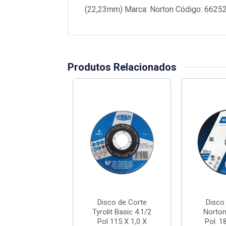
(22,23mm) Marca: Norton Código: 662
Produtos Relacionados
co de Corte
Disco de Corte
Disco
it Basic 4.1/2
Tyrolit Basic 4.1/2
Norto
 115 X 1,0 X
Pol 115 X 1,0 X
Pol. 1