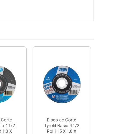
 Corte
Disco de Corte
Disco de C
sic 4.1/2
Tyrolit Basic 4.1/2
Norton BNA
X 1,0 X
Pol 115 X 1,0 X
Pol. 180 X 1