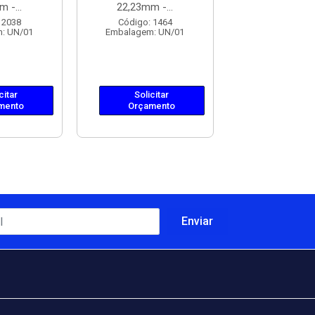
 -...
22,23mm -...
22,23mm Az
 2038
Código: 1464
Código: 20
: UN/01
Embalagem: UN/01
Embalagem: 
citar
Solicitar
Solicit
mento
Orçamento
Orçame