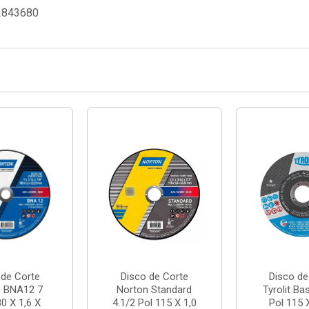
52843680
 de Corte
Disco de Corte
Disco de
n BNA12 7
Norton Standard
Tyrolit Ba
80 X 1,6 X
4.1/2 Pol 115 X 1,0
Pol 115 