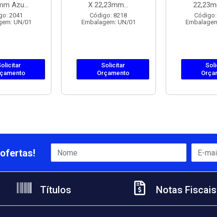
mm Azu...
X 22,23mm...
22,23mm
go: 2041
Código: 8218
Código:
gem: UN/01
Embalagem: UN/01
Embalagem
olicitar
Solicitar
Soli
çamento
Orçamento
Orça
ofertas!
Títulos
Notas Fiscais