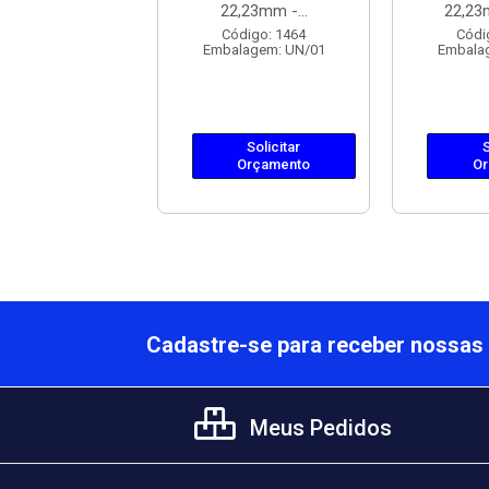
,23mm -...
22,23mm -...
22,23
ódigo: 2038
Código: 1464
Códi
lagem: UN/01
Embalagem: UN/01
Embala
Solicitar
Solicitar
S
Orçamento
Orçamento
Or
Cadastre-se para receber nossas 
Meus Pedidos