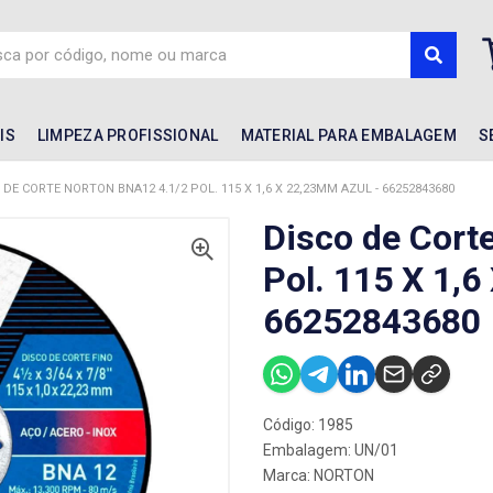
IS
LIMPEZA PROFISSIONAL
MATERIAL PARA EMBALAGEM
S
 DE CORTE NORTON BNA12 4.1/2 POL. 115 X 1,6 X 22,23MM AZUL - 66252843680
Disco de Cort
Pol. 115 X 1,6
66252843680
Código: 1985
Embalagem: UN/01
Marca:
NORTON