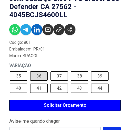
Defender CA 27562 -
4045BCJS4600LL
Código: 801
Embalagem: PR/01
Marca:
BRACOL
VARIAÇÃO
35
36
37
38
39
40
41
42
43
44
Solicitar Orçamento
Avise-me quando chegar