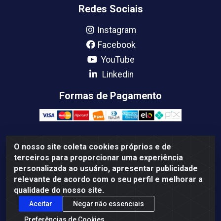
Redes Sociais
Instagram
Facebook
YouTube
Linkedin
Formas de Pagamento
O nosso site coleta cookies próprios e de
Femabra Comercio de Ferramentas e Maquinas LTDA -
terceiros para proporcionar uma experiência
07.772.337/0001-66 - BR 316 Km 08 Rua Joao Canuto,
personalizada ao usuário, apresentar publicidade
195 - Centro, Ananindeua/PA - CEP: 67030-130
relevante de acordo com o seu perfil e melhorar a
qualidade do nosso site.
Aceitar
Negar não essenciais
Preferências de Cookies