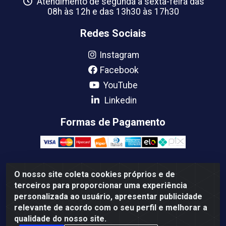
Atendimento de segunda a sexta-feira das
08h às 12h e das 13h30 às 17h30
Redes Sociais
Instagram
Facebook
YouTube
Linkedin
Formas de Pagamento
O nosso site coleta cookies próprios e de
Femabra Comercio de Ferramentas e Maquinas LTDA -
terceiros para proporcionar uma experiência
07.772.337/0001-66 - BR 316 Km 08 Rua Joao Canuto,
personalizada ao usuário, apresentar publicidade
195 - Centro, Ananindeua/PA - CEP: 67030-130
relevante de acordo com o seu perfil e melhorar a
qualidade do nosso site.