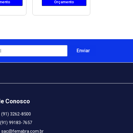
mento
Orçamento
Orçame
le Conosco
(91) 3262-8500
(91) 99183-7657
sac@femabra.com.br