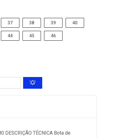
37
38
39
40
44
45
46
 DESCRIÇÃO TÉCNICA Bota de