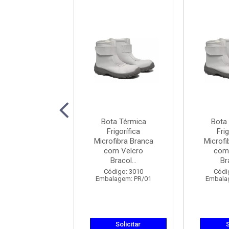
ta Térmica
Bota Térmica
Bota
rigorífica
Frigorífica
Frig
ofibra Branca
Microfibra Branca
Microfi
om Velcro
com Velcro
com
Bracol...
Bracol...
Br
ódigo: 3032
Código: 3010
Códi
lagem: PR/01
Embalagem: PR/01
Embala
Solicitar
Solicitar
S