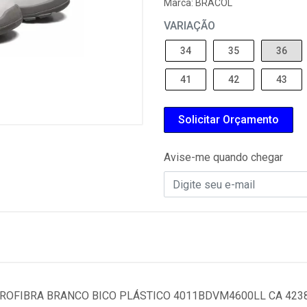
Marca:
BRACOL
VARIAÇÃO
34
35
36
41
42
43
Solicitar Orçamento
Avise-me quando chegar
OFIBRA BRANCO BICO PLÁSTICO 4011BDVM4600LL CA 42380