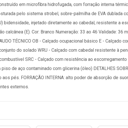
nstruído em microfibra hidrofugada, com forração interna térmic
turada pelo sistema strobel, sobre-palmilha de EVA dublada co
U) bidensidade, injetado diretamente ao cabedal, resistente a 
ião calcânea (E). Cor: Branco Numeração: 33 ao 46 Validade: 3
UDO TÉCNICO OB - Calçado ocupacional básico E - Calçado com
 conjunto do solado WRU - Calçado com cabedal resistente à pe
 combustível SRC - Calçado com resistência ao escorregament
e em piso de aço contaminado com glicerina (óleo) DETALHES S
o aos pés. FORRAÇÃO INTERNA: alto poder de absorção de suor
entes externos.