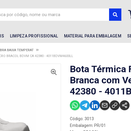
IS
LIMPEZA PROFISSIONAL
MATERIAL PARA EMBALAGEM
S
IBRA BAIXA TEMPERAT
CRO BRACOL BDVM CA 42380 - 4011BDVM4600LL
Bota Térmica F
Branca com V
42380 - 401
Código: 3013
Embalagem: PR/01