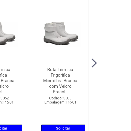
rmica
Bota Térmica
Bota Térm
fica
Frigorífica
Frigorífi
a Branca
Microfibra Branca
Microfibra B
lcro
com Velcro
com Velc
...
Bracol...
Bracol...
 3052
Código: 3033
Código: 30
: PR/01
Embalagem: PR/01
Embalagem: 
citar
Solicitar
Solicit