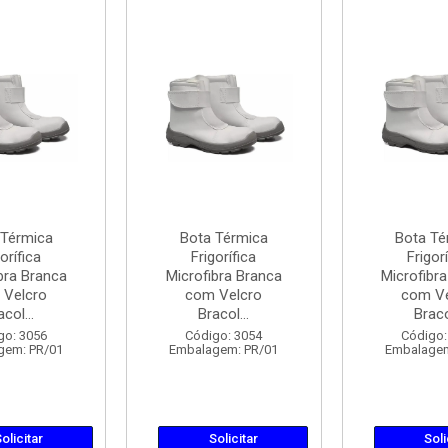
 Térmica
Bota Térmica
Bota Té
orífica
Frigorífica
Frigorí
bra Branca
Microfibra Branca
Microfibr
 Velcro
com Velcro
com Ve
acol...
Bracol...
Bracol
go: 3056
Código: 3054
Código:
gem: PR/01
Embalagem: PR/01
Embalagem
olicitar
Solicitar
Soli