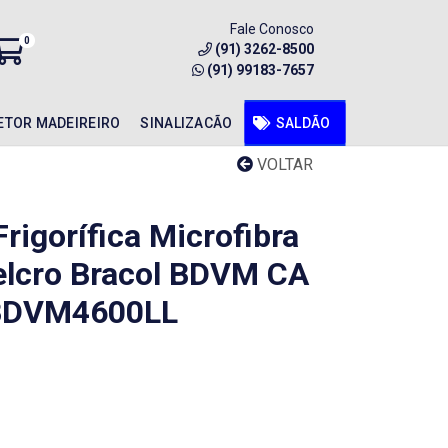
Fale Conosco
0
(91) 3262-8500
(91) 99183-7657
ETOR MADEIREIRO
SINALIZACÃO
SALDÃO
VOLTAR
rigorífica Microfibra
elcro Bracol BDVM CA
1BDVM4600LL