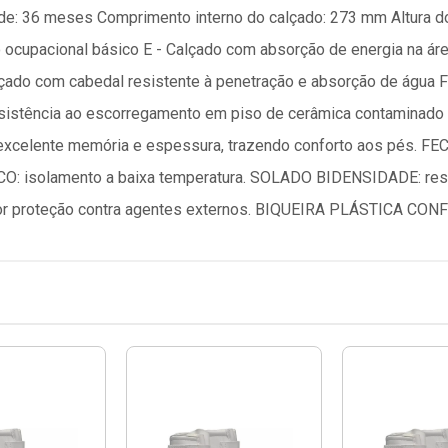
ade: 36 meses Comprimento interno do calçado: 273 mm Altura d
cupacional básico E - Calçado com absorção de energia na áre
lçado com cabedal resistente à penetração e absorção de água 
istência ao escorregamento em piso de cerâmica contaminado co
elente memória e espessura, trazendo conforto aos pés. 
O: isolamento a baixa temperatura. SOLADO BIDENSIDADE: resis
ior proteção contra agentes externos. BIQUEIRA PLÁSTICA CON