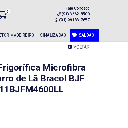
Fale Conosco
0
(91) 3262-8500
(91) 99183-7657
ETOR MADEIREIRO
SINALIZACÃO
SALDÃO
VOLTAR
rigorífica Microfibra
rro de Lã Bracol BJF
011BJFM4600LL