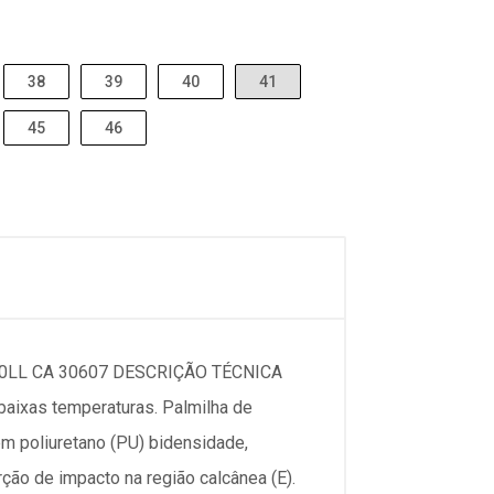
38
39
40
41
45
46
LL CA 30607 DESCRIÇÃO TÉCNICA
 baixas temperaturas. Palmilha de
m poliuretano (PU) bidensidade,
ção de impacto na região calcânea (E).