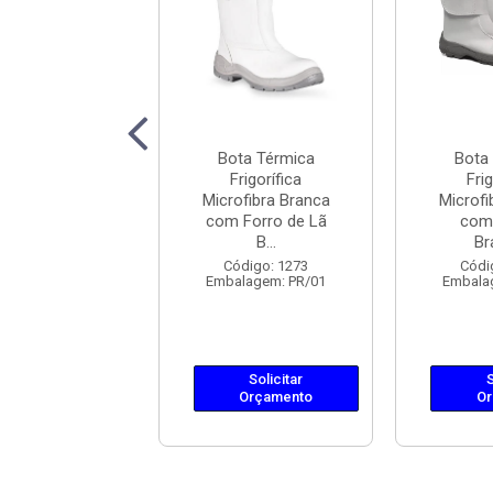
ta Térmica
Bota Térmica
Bota
rigorífica
Frigorífica
Frig
ofibra Branca
Microfibra Branca
Microfi
om Velcro
com Forro de Lã
com
Bracol...
B...
Br
ódigo: 3032
Código: 1273
Códi
lagem: PR/01
Embalagem: PR/01
Embala
Solicitar
Solicitar
S
Orçamento
Orçamento
Or