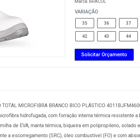
Marca:
BRACOL
VARIAÇÃO
35
36
37
42
43
44
Solicitar Orçamento
TOTAL MICROFIBRA BRANCO BICO PLÁSTICO 4011BJFM4600
rofibra hidrofugada, com forração interna térmica resistente a
lha de EVA, manta térmica, biqueira em polipropileno, solado e
ente a escorregamento (SRC), óleo combustível (FO) e com absor