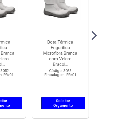
rmica
Bota Térmica
Bota Térm
fica
Frigorífica
Frigorífi
a Branca
Microfibra Branca
Microfibra B
lcro
com Velcro
com Velc
...
Bracol...
Bracol...
 3052
Código: 3033
Código: 30
: PR/01
Embalagem: PR/01
Embalagem: 
citar
Solicitar
Solicit
mento
Orçamento
Orçame