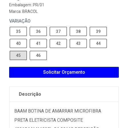
Embalagem: PR/01
Marca:
BRACOL
VARIAÇÃO
35
36
37
38
39
40
41
42
43
44
45
46
Solicitar Orçamento
Descrição
BAAM BOTINA DE AMARRAR MICROFIBRA
PRETA ELETRICISTA COMPOSITE