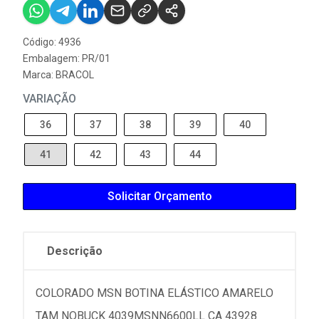
Código: 4936
Embalagem: PR/01
Marca:
BRACOL
VARIAÇÃO
36
37
38
39
40
41
42
43
44
Solicitar Orçamento
Descrição
COLORADO MSN BOTINA ELÁSTICO AMARELO
TAM NOBUCK 4039MSNN6600LL CA 43928