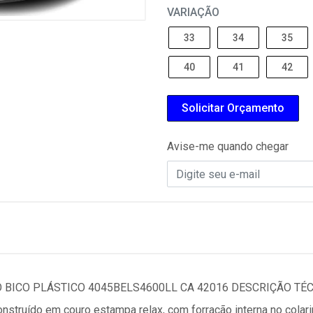
VARIAÇÃO
33
34
35
40
41
42
Solicitar Orçamento
Avise-me quando chegar
BICO PLÁSTICO 4045BELS4600LL CA 42016 DESCRIÇÃO TÉCNIC
construído em couro estampa relax, com forração interna no cola