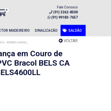
Fale Conosco
0
(91) 3262-8500
(91) 99183-7657
ETOR MADEIREIRO
SINALIZACÃO
SALDÃO
VOLTAR
16 - 4045BELS4600LL
ança em Couro de
 PVC Bracol BELS CA
BELS4600LL