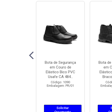
 de Segurança
Bota de Segurança
Bota de
 Couro de
em Couro de
em C
tico Bico PVC
Elástico Bico PVC
Elástic
col BELS ...
Usafe CA 484...
Bracol
ódigo: 730
Código: 1090
Códi
lagem: PR/01
Embalagem: PR/01
Embala
Solicitar
Solicitar
S
Orçamento
Orçamento
Or