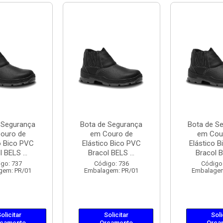
 Segurança
Bota de Segurança
Bota de S
ouro de
em Couro de
em Cou
o Bico PVC
Elástico Bico PVC
Elástico 
 BELS ...
Bracol BELS ...
Bracol B
go: 737
Código: 736
Código
gem: PR/01
Embalagem: PR/01
Embalagem
olicitar
Solicitar
Soli
çamento
Orçamento
Orça