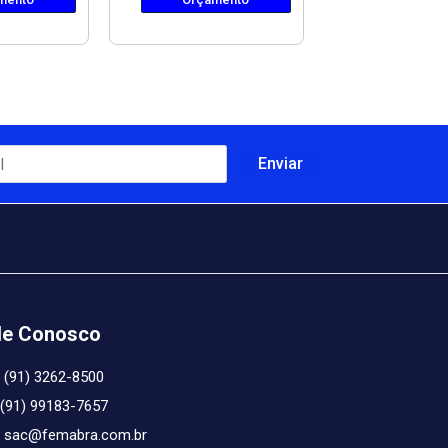
le Conosco
(91) 3262-8500
(91) 99183-7657
sac@femabra.com.br