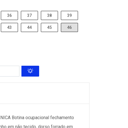
36
37
38
39
43
44
45
46
A Botina ocupacional fechamento
rinho em não tecido, dorso forrado em