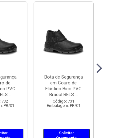
egurança
Bota de Segurança
Bota de Segu
ro de
em Couro de
em Couro
Bico PVC
Elástico Bico PVC
Elástico Bic
ELS ...
Bracol BELS ...
Bracol BELS
: 732
Código: 731
Código: 7
: PR/01
Embalagem: PR/01
Embalagem: 
citar
Solicitar
Solicit
mento
Orçamento
Orçame