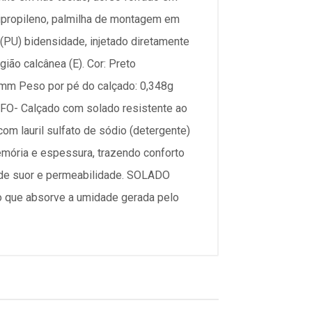
lipropileno, palmilha de montagem em
(PU) bidensidade, injetado diretamente
ião calcânea (E). Cor: Preto
 mm Peso por pé do calçado: 0,348g
FO- Calçado com solado resistente ao
m lauril sulfato de sódio (detergente)
ória e espessura, trazendo conforto
de suor e permeabilidade. SOLADO
o que absorve a umidade gerada pelo