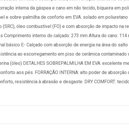
rração interna da gáspea e cano em não tecido, biqueira em po
bel e sobre-palmilha de conforto em EVA. solado em poliuretano 
 (SRC), óleo combustível (FO) e com absorção de impacto na reg
s Comprimento interno do calçado: 273 mm Altura do cano: 114
 básico E- Calçado com absorção de energia na área do salto 
stência ao escorregamento em piso de cerâmica contaminado co
cerina (óleo) DETALHES SOBREPALMILHA EM EVA: excelente mem
nforto aos pés. FORRAÇÃO INTERNA: alto poder de absorção 
forto, resistência à abrasão e desgaste. DRY COMFORT: tecid