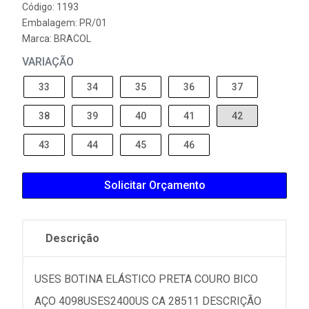
Código: 1193
Embalagem: PR/01
Marca:
BRACOL
VARIAÇÃO
33
34
35
36
37
38
39
40
41
42
43
44
45
46
Solicitar Orçamento
Descrição
USES BOTINA ELÁSTICO PRETA COURO BICO
AÇO 4098USES2400US CA 28511 DESCRIÇÃO