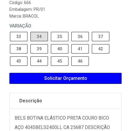
Código: 666
Embalagem: PR/01
Marca:
BRACOL
VARIAÇÃO
33
34
35
36
37
38
39
40
41
42
43
44
45
46
Solicitar Orçamento
Descrição
BELS BOTINA ELÁSTICO PRETA COURO BICO
AÇO 4045BELS2400LL CA 25687 DESCRIÇÃO