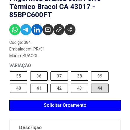
Térmico Bracol CA 43017 -
85BPC600FT
Código: 384
Embalagem: PR/01
Marca:
BRACOL
VARIAÇÃO
35
36
37
38
39
40
41
42
43
44
Solicitar Orçamento
Descrição