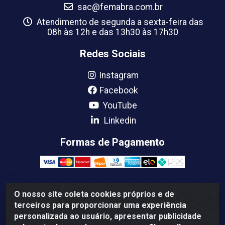
sac@femabra.com.br
Atendimento de segunda a sexta-feira das
08h às 12h e das 13h30 às 17h30
Redes Sociais
Instagram
Facebook
YouTube
Linkedin
Formas de Pagamento
O nosso site coleta cookies próprios e de
Femabra Comercio de Ferramentas e Maquinas LTDA -
terceiros para proporcionar uma experiência
07.772.337/0001-66 - BR 316 Km 08 Rua Joao Canuto,
personalizada ao usuário, apresentar publicidade
195 - Centro, Ananindeua/PA - CEP: 67030-130