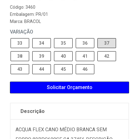
Código: 3460
Embalagem: PR/01
Marca:
BRACOL
VARIAÇÃO
33
34
35
36
37
38
39
40
41
42
43
44
45
46
Solicitar Orçamento
Descrição
ACQUA FLEX CANO MÉDIO BRANCA SEM