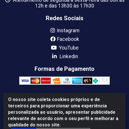
Atendimento de segunda a sexta-feira das 08h às
12h e das 13h30 às 17h30
Redes Sociais
Instagram
Facebook
YouTube
Linkedin
Formas de Pagamento
O nosso site coleta cookies próprios e de
Femabra Comercio de Ferramentas e Maquinas LTDA -
terceiros para proporcionar uma experiência
07.772.337/0001-66 - BR 316 Km 08 Rua Joao Canuto, 195 -
personalizada ao usuário, apresentar publicidade
Centro, Ananindeua/PA - CEP: 67030-130
relevante de acordo com o seu perfil e melhorar a
qualidade do nosso site.