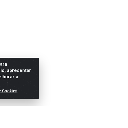
para
io, apresentar
elhorar a
e Cookies