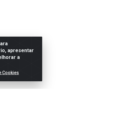
para
io, apresentar
elhorar a
e Cookies