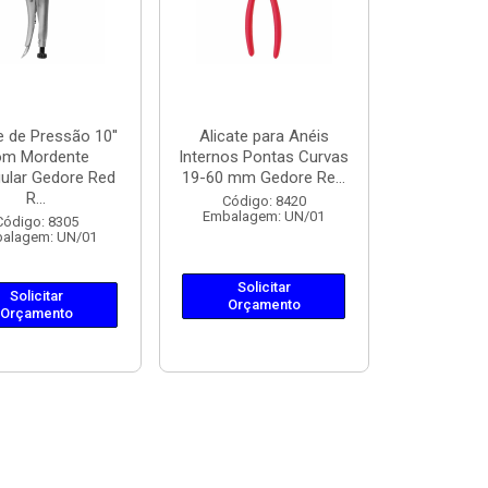
e de Pressão 10''
Alicate para Anéis
om Mordente
Internos Pontas Curvas
gular Gedore Red
19-60 mm Gedore Re...
R...
Código: 8420
Embalagem: UN/01
Código: 8305
alagem: UN/01
Solicitar
Solicitar
Orçamento
Orçamento