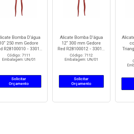
licate Bomba D'água
Alicate Bomba D'água
Alicat
10'' 250 mm Gedore
12'' 300 mm Gedore
c
d R28100010 - 3301...
Red R28100012 - 3301...
Trian
Código: 7111
Código: 7112
Embalagem: UN/01
Embalagem: UN/01
Emb
Solicitar
Solicitar
Orçamento
Orçamento